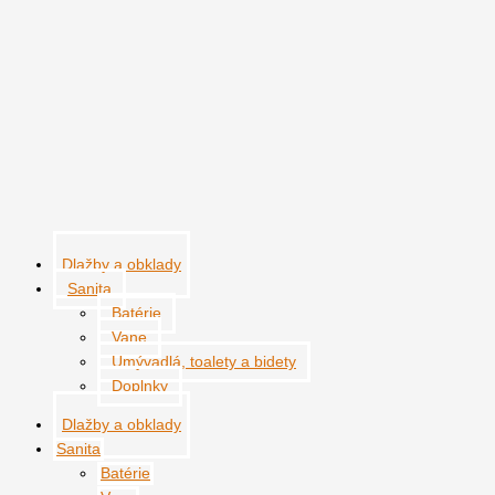
Preskočiť
množstvo
na
Blanco
obsah
Dlažby a obklady
Sanita
Batérie
Vane
Umývadlá, toalety a bidety
Doplnky
Dlažby a obklady
Sanita
Batérie