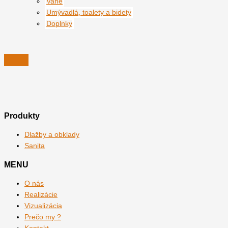
Vane
Umývadlá, toalety a bidety
Doplnky
Produkty
Dlažby a obklady
Sanita
MENU
O nás
Realizácie
Vizualizácia
Prečo my ?