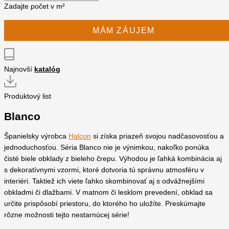
Zadajte počet v m²
MÁM ZÁUJEM
Najnovší
katalóg
Produktový list
Blanco
Španielsky výrobca
Halcon
si získa priazeň svojou nadčasovosťou a
jednoduchosťou. Séria Blanco nie je výnimkou, nakoľko ponúka
čisté biele obklady z bieleho črepu. Výhodou je ľahká kombinácia aj
s dekoratívnymi vzormi, ktoré dotvoria tú správnu atmosféru v
interiéri. Taktiež ich viete ľahko skombinovať aj s odvážnejšími
obkladmi či dlažbami. V matnom či lesklom prevedení, obklad sa
určite prispôsobí priestoru, do ktorého ho uložíte. Preskúmajte
rôzne možnosti tejto nestarnúcej série!