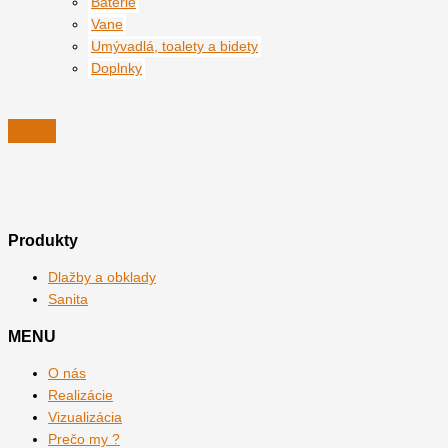
Batérie
Vane
Umývadlá, toalety a bidety
Doplnky
Produkty
Dlažby a obklady
Sanita
MENU
O nás
Realizácie
Vizualizácia
Prečo my ?