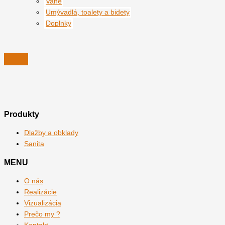
Vane
Umývadlá, toalety a bidety
Doplnky
Produkty
Dlažby a obklady
Sanita
MENU
O nás
Realizácie
Vizualizácia
Prečo my ?