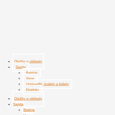
Preskočiť
množstvo
na
Woodbreak
obsah
Dlažby a obklady
Sanita
Batérie
Vane
Umývadlá, toalety a bidety
Doplnky
Dlažby a obklady
Sanita
Batérie