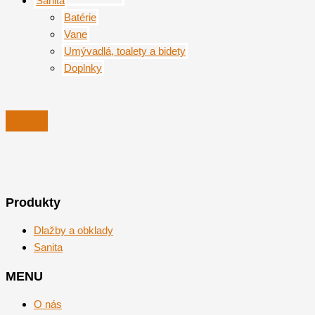
Sanita
Batérie
Vane
Umývadlá, toalety a bidety
Doplnky
Produkty
Dlažby a obklady
Sanita
MENU
O nás