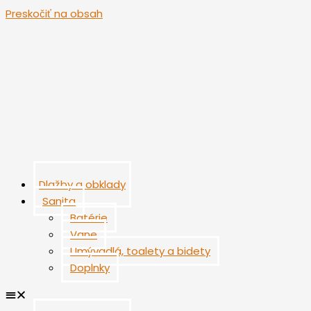
Preskočiť na obsah
Dlažby a obklady
Sanita
Batérie
Vane
Umývadlá, toalety a bidety
Doplnky