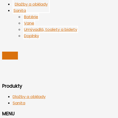
Dlažby a obklady
Sanita
Batérie
Vane
Umývadlá, toalety a bidety
Doplnky
Produkty
Dlažby a obklady
Sanita
MENU