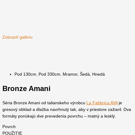
Zobraziť galériu
Pod 130cm
,
Pod 330cm
,
Mramor
,
Šedá
,
Hnedá
Bronze Amani
Séria Bronze Amani od talianskeho výrobcu
La Fabbrica AVA
je
gresový obklad a dlažba navrhnutý tak, aby v priestore zažiaril. Dva
formáty ponúkajú dve prevedenia povrchu – matný a lesklý.
Povrch
POUŽITIE