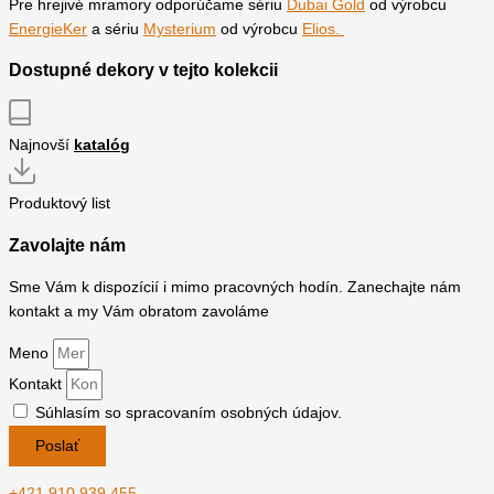
Pre hrejivé mramory odporúčame sériu
Dubai Gold
od výrobcu
EnergieKer
a sériu
Mysterium
od výrobcu
Elios.
Dostupné dekory v tejto kolekcii
Najnovší
katalóg
Produktový list
Zavolajte nám
Sme Vám k dispozícií i mimo pracovných hodín. Zanechajte nám
kontakt a my Vám obratom zavoláme
Meno
Kontakt
Súhlasím so spracovaním osobných údajov.
Poslať
+421 910 939 455