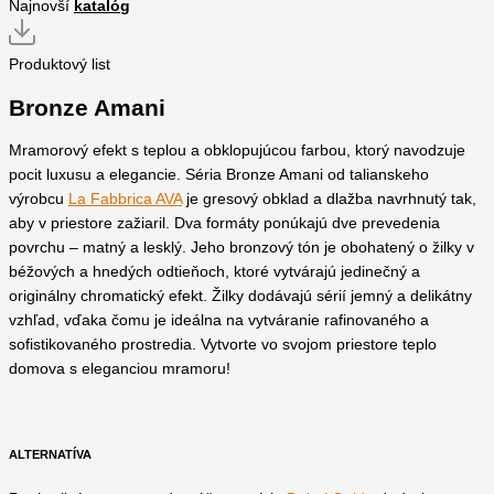
Najnovší
katalóg
Produktový list
Bronze Amani
Mramorový efekt s teplou a obklopujúcou farbou, ktorý navodzuje
pocit luxusu a elegancie. Séria Bronze Amani od talianskeho
výrobcu
La Fabbrica AVA
je gresový obklad a dlažba navrhnutý tak,
aby v priestore zažiaril. Dva formáty ponúkajú dve prevedenia
povrchu – matný a lesklý. Jeho bronzový tón je obohatený o žilky v
béžových a hnedých odtieňoch, ktoré vytvárajú jedinečný a
originálny chromatický efekt. Žilky dodávajú sérií jemný a delikátny
vzhľad, vďaka čomu je ideálna na vytváranie rafinovaného a
sofistikovaného prostredia. Vytvorte vo svojom priestore teplo
domova s eleganciou mramoru!
ALTERNATÍVA