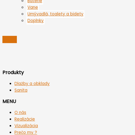
Batérie
Vane
Umývadlá, toalety a bidety
Doplnky
Produkty
Dlažby a obklady
Sanita
MENU
O nás
Realizácie
Vizualizácia
Prečo my ?