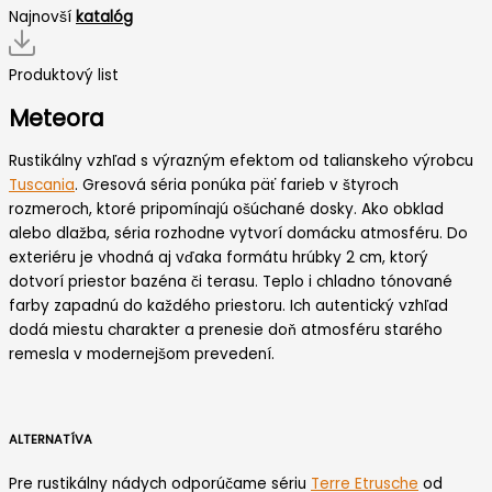
Najnovší
katalóg
Produktový list
Meteora
Rustikálny vzhľad s výrazným efektom od talianskeho výrobcu
Tuscania
. Gresová séria ponúka päť farieb v štyroch
rozmeroch, ktoré pripomínajú ošúchané dosky. Ako obklad
alebo dlažba, séria rozhodne vytvorí domácku atmosféru. Do
exteriéru je vhodná aj vďaka formátu hrúbky 2 cm, ktorý
dotvorí priestor bazéna či terasu. Teplo i chladno tónované
farby zapadnú do každého priestoru. Ich autentický vzhľad
dodá miestu charakter a prenesie doň atmosféru starého
remesla v modernejšom prevedení.
ALTERNATÍVA
Pre rustikálny nádych odporúčame sériu
Terre Etrusche
od