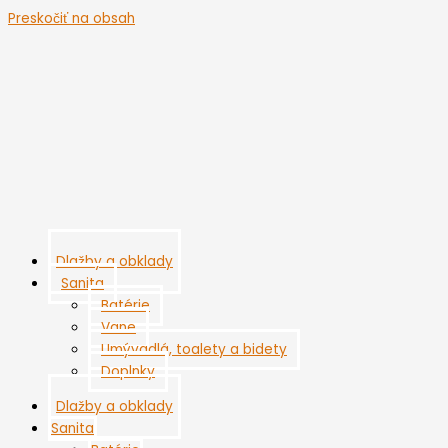
Preskočiť na obsah
Dlažby a obklady
Sanita
Batérie
Vane
Umývadlá, toalety a bidety
Doplnky
Dlažby a obklady
Sanita