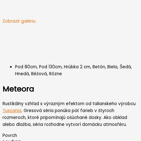
Zobraziť galériu
Pod 80cm
,
Pod 130cm
,
Hrúbka 2 cm
,
Betón
,
Biela
,
Šedá
,
Hnedá
,
Béžová
,
Rôzne
Meteora
Rustikálny vzhľad s výrazným efektom od talianskeho výrobcu
Tuscania
. Gresová séria ponúka päť farieb v štyroch
rozmeroch, ktoré pripomínajú ošúchané dosky. Ako obklad
alebo dlažba, séria rozhodne vytvorí domácku atmosféru.
Povrch