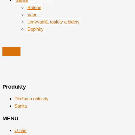
Sanita
Batérie
Vane
Umývadlá, toalety a bidety
Doplnky
Produkty
Dlažby a obklady
Sanita
MENU
O nás