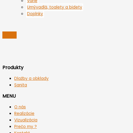
Vane
Umývadlá, toalety a bidety
Doplnky
Produkty
Dlažby a obklady
Sanita
MENU
O nás
Realizácie
Vizualizácia
Prečo my ?