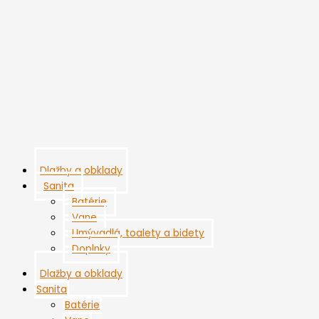
Preskočiť
na
obsah
Dlažby a obklady
Sanita
Batérie
Vane
Umývadlá, toalety a bidety
Doplnky
Dlažby a obklady
Sanita
Batérie