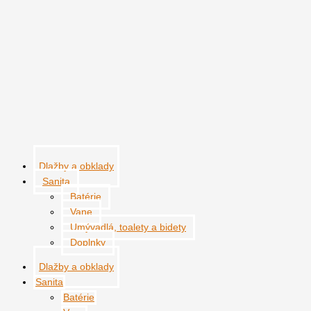
Preskočiť
na
obsah
Dlažby a obklady
Sanita
Batérie
Vane
Umývadlá, toalety a bidety
Doplnky
Dlažby a obklady
Sanita
Batérie