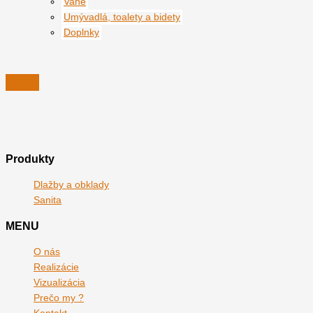
Vane
Umývadlá, toalety a bidety
Doplnky
Produkty
Dlažby a obklady
Sanita
MENU
O nás
Realizácie
Vizualizácia
Prečo my ?